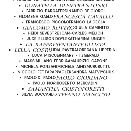
DONATELLA DI PIETRANTONIO
FABRIZIO BARCA
FERDINANDO DE GIORGI
FRANCESCA CAVALLO
FILOMENA GALLO
FRANCESCO PICCOLO
FRANCO LA CECLA
GIACOMO ROVERO
GIULIA CAMINITO
HEÏDI SEVESTRE
JOAN-CARLES MELICH
JUDE ELLISON DOYLE
KATHARINA UNGER
LA RAPPRESENTANTE DI LISTA
LELLA COSTA
LIDIA RAVERA
LOREDANA LIPPERINI
LUCA MISCULIN
MARY FITZGERALD
MASSIMILIANO FEDRIGA
MAURIZIO CAPONE
MICHELA PONZANI
MICHELE AINIS
MURUBUTTU
NICCOLÒ FETTARAPPA
OLEKSANDRA MATVIYCHUK
PAOLO GIORDANO
PAOLO DI PAOLO
PAOLO NORI
ROBERTO MERCADINI
SAMANTHA CRISTOFORETTI
STEFANO MANCUSO
SILVIA BOCCARDI