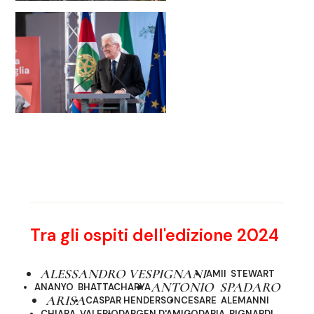
Tra gli ospiti dell'edizione 2024
ALESSANDRO VESPIGNANI
AMII STEWART
ANTONIO SPADARO
ANANYO BHATTACHARYA
ARISA
CASPAR HENDERSON
CESARE ALEMANNI
CHIARA VALERIO
DARGEN D'AMICO
DARIA BIGNARDI