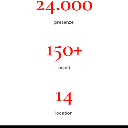
24.000
presenze
150+
ospiti
14
location